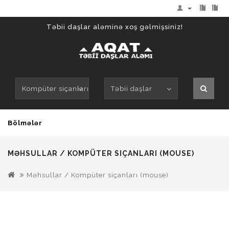
Təbii daşlar aləminə xoş gəlmişsiniz!
Kompüter siçanları (mouse)
Təbii daşlar
Bölmələr
MƏHSULLAR / KOMPÜTER SIÇANLARI (MOUSE)
Məhsullar / Kompüter siçanları (mouse)