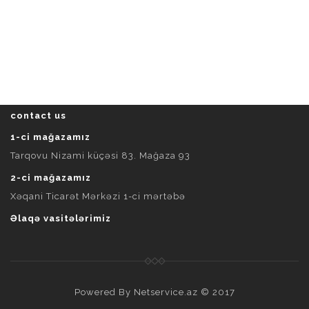
contact us
1-ci mağazamız
Tarqovu Nizami küçəsi 83. Mağaza 93
2-ci mağazamız
Xəqani Ticarət Mərkəzi 1-ci mərtəbə
Əlaqə vasitələrimiz
Powered By
Netservice.az
© 2017