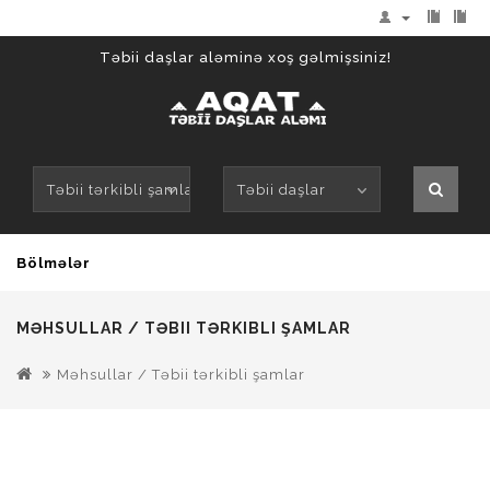
Təbii daşlar aləminə xoş gəlmişsiniz!
Təbii tərkibli şamlar
Təbii daşlar
Bölmələr
MƏHSULLAR / TƏBII TƏRKIBLI ŞAMLAR
Məhsullar / Təbii tərkibli şamlar