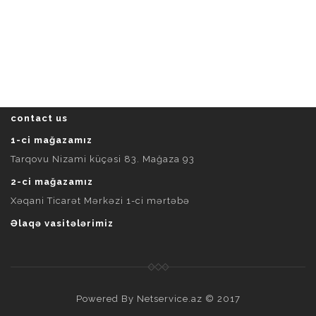
contact us
1-ci mağazamız
Tarqovu Nizami küçəsi 83. Mağaza 93
2-ci mağazamız
Xəqani Ticarət Mərkəzi 1-ci mərtəbə
Əlaqə vasitələrimiz
Powered By
Netservice.az
© 2017